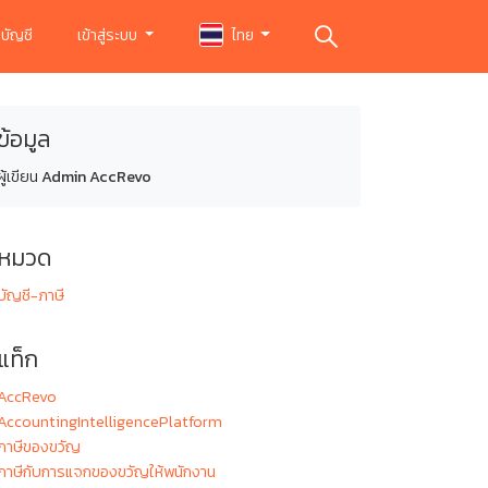
บัญชี
เข้าสู่ระบบ
ไทย
ข้อมูล
ผู้เขียน
Admin AccRevo
หมวด
บัญชี-ภาษี
แท็ก
AccRevo
AccountingIntelligencePlatform
ภาษีของขวัญ
ภาษีกับการแจกของขวัญให้พนักงาน