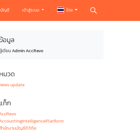
บัญชี
เข้าสู่ระบบ
ไทย
ข้อมูล
ผู้เขียน
Admin AccRevo
หมวด
News update
แท็ก
AccRevo
AccountingIntelligencePlatform
สำนักงานบัญชีดิจิทัล