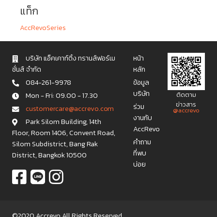
แท็ก
AccRevoSeries
บริษัท แอ็คเคาท์ติ้ง ทรานส์ฟอร์เม
หน้า
ชั่นส์ จำกัด
หลัก
084-261-9978
ข้อมูล
บริษัท
Mon - Fri: 09.00 - 17.30
ติดตาม
ข่าวสาร
ร่วม
c u s t o m e r c a r e @ a c c r e v o . c o m
@accrevo
งานกับ
Park Silom Building, 14th
AccRevo
Floor, Room 1406, Convent Road,
คำถาม
Silom Subdistrict, Bang Rak
ที่พบ
District, Bangkok 10500
บ่อย
©2020 Accrevo All Rights Reserved.