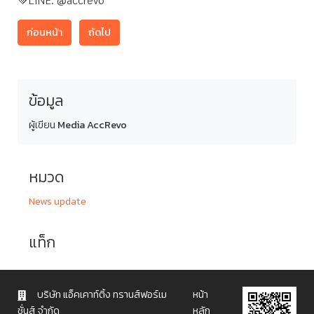
ก่อนหน้า
ถัดไป
ข้อมูล
ผู้เขียน
Media AccRevo
หมวด
News update
แท็ก
บริษัท แอ็คเคาท์ติ้ง ทรานส์ฟอร์เม
หน้า
ชั่นส์ จำกัด
หลัก