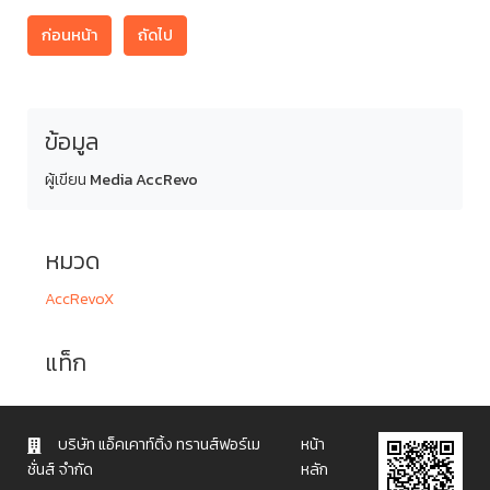
ก่อนหน้า
ถัดไป
ข้อมูล
ผู้เขียน
Media AccRevo
หมวด
AccRevoX
แท็ก
บริษัท แอ็คเคาท์ติ้ง ทรานส์ฟอร์เม
หน้า
ชั่นส์ จำกัด
หลัก