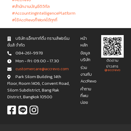
#สำนักงานบัญชีดิจิทัล
#AccountingIntelligencePlatform
#ใช้AccRevoก็Workได้ทุกที่
บริษัท แอ็คเคาท์ติ้ง ทรานส์ฟอร์เม
หน้า
ชั่นส์ จำกัด
หลัก
084-261-9978
ข้อมูล
บริษัท
Mon - Fri: 09.00 - 17.30
ติดตาม
ข่าวสาร
ร่วม
c u s t o m e r c a r e @ a c c r e v o . c o m
@accrevo
งานกับ
Park Silom Building, 14th
AccRevo
Floor, Room 1406, Convent Road,
คำถาม
Silom Subdistrict, Bang Rak
ที่พบ
District, Bangkok 10500
บ่อย