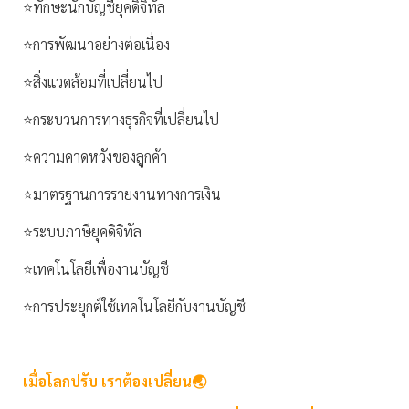
⭐️ทักษะนักบัญชียุคดิจิทัล
⭐️การพัฒนาอย่างต่อเนื่อง
⭐️สิ่งแวดล้อมที่เปลี่ยนไป
⭐️กระบวนการทางธุรกิจที่เปลี่ยนไป
⭐️ความคาดหวังของลูกค้า
⭐️มาตรฐานการรายงานทางการเงิน
⭐️ระบบภาษียุคดิจิทัล
⭐️เทคโนโลยีเพื่องานบัญชี
⭐️การประยุกต์ใช้เทคโนโลยีกับงานบัญชี
เมื่อโลกปรับ เราต้องเปลี่ยน🌏