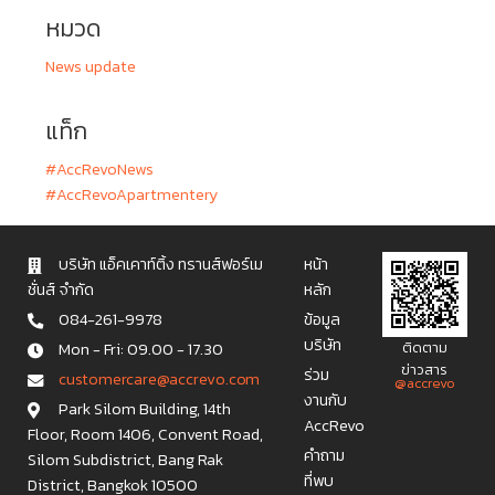
หมวด
News update
แท็ก
#AccRevoNews
#AccRevoApartmentery
บริษัท แอ็คเคาท์ติ้ง ทรานส์ฟอร์เม
หน้า
ชั่นส์ จำกัด
หลัก
084-261-9978
ข้อมูล
บริษัท
Mon - Fri: 09.00 - 17.30
ติดตาม
ข่าวสาร
ร่วม
c u s t o m e r c a r e @ a c c r e v o . c o m
@accrevo
งานกับ
Park Silom Building, 14th
AccRevo
Floor, Room 1406, Convent Road,
คำถาม
Silom Subdistrict, Bang Rak
ที่พบ
District, Bangkok 10500