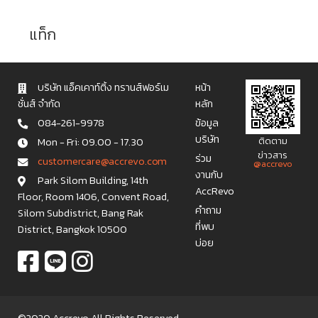
แท็ก
บริษัท แอ็คเคาท์ติ้ง ทรานส์ฟอร์เม
หน้า
ชั่นส์ จำกัด
หลัก
084-261-9978
ข้อมูล
บริษัท
Mon - Fri: 09.00 - 17.30
ติดตาม
ข่าวสาร
ร่วม
c u s t o m e r c a r e @ a c c r e v o . c o m
@accrevo
งานกับ
Park Silom Building, 14th
AccRevo
Floor, Room 1406, Convent Road,
คำถาม
Silom Subdistrict, Bang Rak
ที่พบ
District, Bangkok 10500
บ่อย
©2020 Accrevo All Rights Reserved.