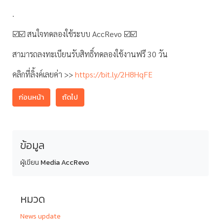
.
☑️☑️ สนใจทดลองใช้ระบบ AccRevo ☑️☑️
สามารถลงทะเบียนรับสิทธิ์ทดลองใช้งานฟรี 30 วัน
คลิกที่ลิ้งค์เลยค่า >>
https://bit.ly/2H8HqFE
ก่อนหน้า
ถัดไป
ข้อมูล
ผู้เขียน
Media AccRevo
หมวด
News update