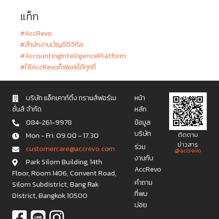
แท็ก
#AccRevo
#สำนักงานบัญชีดิจิทัล
#AccountingIntelligencePlatform
#ใช้AccRevoก็Workได้ทุกที่
บริษัท แอ็คเคาท์ติ้ง ทรานส์ฟอร์เม
หน้า
ชั่นส์ จำกัด
หลัก
084-261-9978
ข้อมูล
บริษัท
Mon - Fri: 09.00 - 17.30
ติดตาม
ข่าวสาร
ร่วม
c u s t o m e r c a r e @ a c c r e v o . c o m
@accrevo
งานกับ
Park Silom Building, 14th
AccRevo
Floor, Room 1406, Convent Road,
คำถาม
Silom Subdistrict, Bang Rak
ที่พบ
District, Bangkok 10500
บ่อย