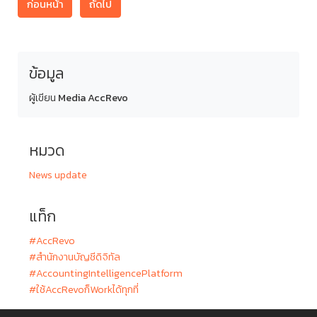
ก่อนหน้า
ถัดไป
ข้อมูล
ผู้เขียน
Media AccRevo
หมวด
News update
แท็ก
#AccRevo
#สำนักงานบัญชีดิจิทัล
#AccountingIntelligencePlatform
#ใช้AccRevoก็Workได้ทุกที่