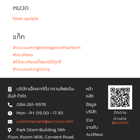
หมวด
News update
แท็ก
#AccountingIntelligencePlatform
#AccRevo
#ใช้AccRevoก็Workได้ทุกที่
#AccountingStory
บริษัท แอ็คเคาท์ติ้ง ทรานส์ฟอร์เม
หน้า
ชั่นส์ จำกัด
หลัก
084-261-9978
ข้อมูล
บริษัท
Mon - Fri: 09.00 - 17.30
ติดตาม
ข่าวสาร
ร่วม
c u s t o m e r c a r e @ a c c r e v o . c o m
@accrevo
งานกับ
Park Silom Building, 14th
AccRevo
Floor, Room 1406, Convent Road,