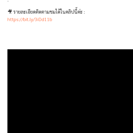
🎥
รายละเอียดติดตามชมได้ในคลิปนี้ค่ะ
:
https://bit.ly/3iDd11b