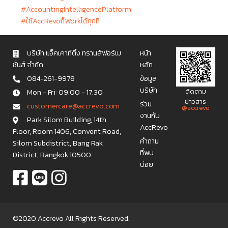
#AccountingIntelligencePlatform
#ใช้AccRevoก็Workได้ทุกที่
บริษัท แอ็คเคาท์ติ้ง ทรานส์ฟอร์เม
หน้า
ชั่นส์ จำกัด
หลัก
084-261-9978
ข้อมูล
บริษัท
Mon - Fri: 09.00 - 17.30
ติดตาม
ข่าวสาร
ร่วม
c u s t o m e r c a r e @ a c c r e v o . c o m
@accrevo
งานกับ
Park Silom Building, 14th
AccRevo
Floor, Room 1406, Convent Road,
คำถาม
Silom Subdistrict, Bang Rak
ที่พบ
District, Bangkok 10500
บ่อย
©2020 Accrevo All Rights Reserved.