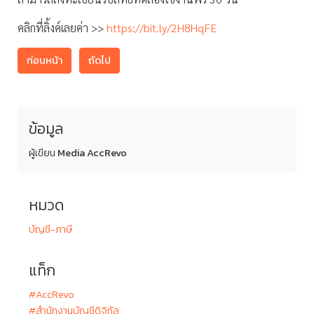
คลิกที่ลิ้งค์เลยค่า >>
https://bit.ly/2H8HqFE
ก่อนหน้า
ถัดไป
ข้อมูล
ผู้เขียน
Media AccRevo
หมวด
บัญชี-ภาษี
แท็ก
#AccRevo
#สำนักงานบัญชีดิจิทัล