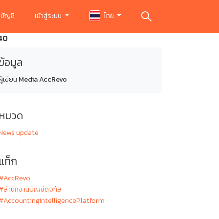
บัญชี
เข้าสู่ระบบ
ไทย
.40
ข้อมูล
ผู้เขียน
Media AccRevo
หมวด
News update
แท็ก
#AccRevo
#สำนักงานบัญชีดิจิทัล
#AccountingIntelligencePlatform