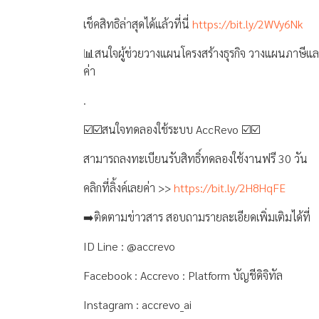
เช็คสิทธิล่าสุดได้แล้วที่นี่
https://bit.ly/2WVy6Nk
📊สนใจผู้ช่วยวางแผนโครงสร้างธุรกิจ วางแผนภาษีและเค
ค่า
.
☑️☑️สนใจทดลองใช้ระบบ AccRevo ☑️☑️
สามารถลงทะเบียนรับสิทธิ์ทดลองใช้งานฟรี 30 วัน
คลิกที่ลิ้งค์เลยค่า >>
https://bit.ly/2H8HqFE
➡️ติดตามข่าวสาร สอบถามรายละเอียดเพิ่มเติมได้ที่
ID Line : @accrevo
Facebook : Accrevo : Platform บัญชีดิจิทัล
Instagram : accrevo_ai