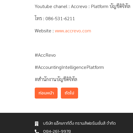
Youtube chanel : Accrevo : Platform บัญชีดิจิทัล
โทร : 086-531-6211
Website :
www.accrevo.com
#AccRevo
#AccountingIntelligencePlatform
#สำนักงานบัญชีดิจิทัล
ก่อนหน้า
ถัดไป
บริษัท แอ็คเคาท์ติ้ง ทรานส์ฟอร์เมชั่นส์ จำกัด
084-261-9978