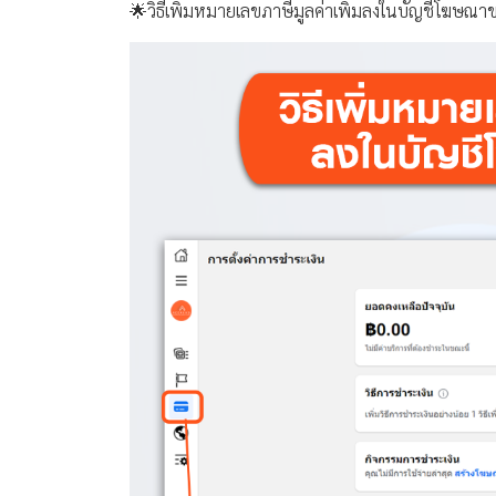
🌟วิธีเพิ่มหมายเลขภาษีมูลค่าเพิ่มลงในบัญชีโฆษณา