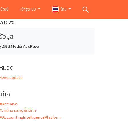
บัญชี
เข้าสู่ระบบ
ไทย
VAT) 7%
ข้อมูล
ผู้เขียน
Media AccRevo
หมวด
News update
แท็ก
#AccRevo
#สำนักงานบัญชีดิจิทัล
#AccountingIntelligencePlatform