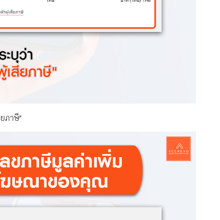
สียภาษี"