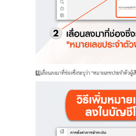
2️⃣เลื่อนลงมาที่ช่องซึ่งระบุว่า "หมายเลขประจำตัวผู้เ