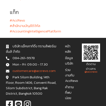
แท็ก
#AccRevo
#สำนักงานบัญชีดิจิทัล
#AccountingIntelligencePlatform
บริษัท แอ็คเคาท์ติ้ง ทรานส์ฟอร์เม
หน้า
ชั่นส์ จำกัด
หลัก
084-261-9978
ข้อมูล
บริษัท
Mon - Fri: 09.00 - 17.30
ติดตาม
ข่าวสาร
ร่วม
c u s t o m e r c a r e @ a c c r e v o . c o m
@accrevo
งานกับ
Park Silom Building, 14th
AccRevo
Floor, Room 1406, Convent Road,
คำถาม
Silom Subdistrict, Bang Rak
ที่พบ
District, Bangkok 10500
บ่อย