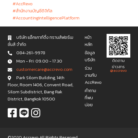
#AccRevo
#สำนักงานบัญชีดิจิทัล
#AccountingIntelligencePlatform
บริษัท แอ็คเคาท์ติ้ง ทรานส์ฟอร์เม
หน้า
ชั่นส์ จำกัด
หลัก
084-261-9978
ข้อมูล
บริษัท
Mon - Fri: 09.00 - 17.30
ติดตาม
ข่าวสาร
ร่วม
c u s t o m e r c a r e @ a c c r e v o . c o m
@accrevo
งานกับ
Park Silom Building, 14th
AccRevo
Floor, Room 1406, Convent Road,
คำถาม
Silom Subdistrict, Bang Rak
ที่พบ
District, Bangkok 10500
บ่อย
©2020 Accrevo All Rights Reserved.