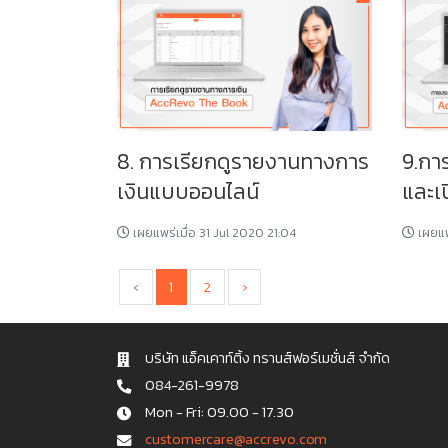
8. การเรียกดูรายงานทางการ
9.กา
เงินแบบออนไลน์
และเ
เผยแพร่เมื่อ 31 Jul 2020 21:04
เผยแพ
‹
1
2
›
บริษัท แอ็คเคาท์ติ้ง ทรานส์ฟอร์เมชั่นส์ จำกัด
084-261-9978
Mon - Fri: 09.00 - 17.30
c u s t o m e r c a r e @ a c c r e v o . c o m