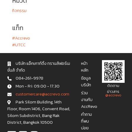
หมวด
กิจกรรม
แท็ก
#Accrevo
#UTCC​
บริษัท แอ็คเคาท์ติ้ง ทรานส์ฟอร์เม
หน้า
ชั่นส์ จำกัด
หลัก
084-261-9978
ข้อมูล
บริษัท
Mon - Fri: 09.00 - 17.30
ติดตาม
ข่าวสาร
ร่วม
c u s t o m e r c a r e @ a c c r e v o . c o m
@accrevo
งานกับ
Park Silom Building, 14th
AccRevo
Floor, Room 1406, Convent Road,
คำถาม
Silom Subdistrict, Bang Rak
ที่พบ
District, Bangkok 10500
บ่อย