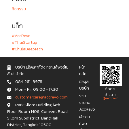
กิจกรรม
แท็ก
#AccRevo
#ThaiStartup
#ChulaDeepTech
บริษัท แอ็คเคาท์ติ้ง ทรานส์ฟอร์เม
หน้า
ชั่นส์ จำกัด
หลัก
084-261-9978
ข้อมูล
บริษัท
Mon - Fri: 09.00 - 17.30
ติดตาม
ข่าวสาร
ร่วม
c u s t o m e r c a r e @ a c c r e v o . c o m
@accrevo
งานกับ
Park Silom Building, 14th
AccRevo
Floor, Room 1406, Convent Road,
คำถาม
Silom Subdistrict, Bang Rak
ที่พบ
District, Bangkok 10500