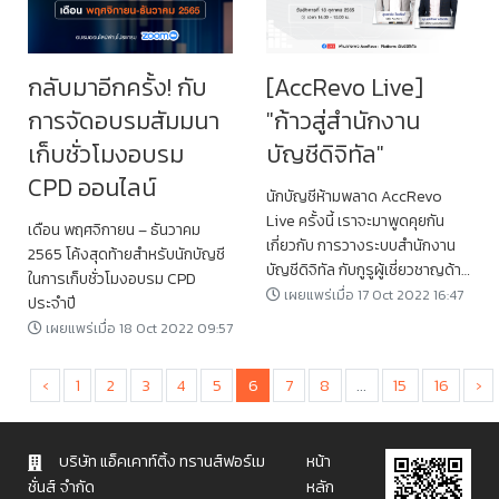
กลับมาอีกครั้ง! กับ
[AccRevo Live]
การจัดอบรมสัมมนา
"ก้าวสู่สำนักงาน
เก็บชั่วโมงอบรม
บัญชีดิจิทัล"
CPD ออนไลน์
นักบัญชีห้ามพลาด AccRevo
Live ครั้งนี้ เราจะมาพูดคุยกัน
เดือน พฤศจิกายน – ธันวาคม
เกี่ยวกับ การวางระบบสำนักงาน
2565 โค้งสุดท้ายสำหรับนักบัญชี
บัญชีดิจิทัล กับกูรูผู้เชี่ยวชาญด้าน
ในการเก็บชั่วโมงอบรม CPD
บัญชี-ภาษี และการวางแผนทาง
เผยแพร่เมื่อ 17 Oct 2022 16:47
ประจำปี
ธุรกิจ ทั้ง 2 ท่าน
เผยแพร่เมื่อ 18 Oct 2022 09:57
‹
1
2
3
4
5
6
7
8
...
15
16
›
บริษัท แอ็คเคาท์ติ้ง ทรานส์ฟอร์เม
หน้า
ชั่นส์ จำกัด
หลัก