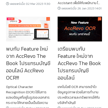
Accistant เพื่อให้กับพนักงาน ได้
เผยแพร่เมื่อ 02 Mar 2023 11:30
ทราบถึงเงินเดือน 40(1) สำหรับใช้
เผยแพร่เมื่อ 26 Jan 2023 14:01
ในการยื่นภาษี
พบกับ Feature ใหม่
เตรียมพบกับ
จาก AccRevo The
Feature ใหม่จาก
Book โปรแกรมบัญชี
AccRevo The Book
ออนไลน์ AccRevo
โปรแกรมบัญชี
OCR!!!
ออนไลน์
Optical Character
เทคโนโลยี OCR สามารถเข้าใจ
Recognition (OCR) ใช้ในการ
ข้อมูลรูปภาพ ช่วยในการทำงาน
แปลงข้อมูลที่อยู่ในรูปของเอกสาร
ประหยัดเวลาและทรัพยากรให้กับ
กระดาษ ให้กลายเป็นเป็นข้อความ
บริษัททำบัญชี