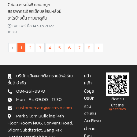
7 ข้อควรระวัง!! ก่อนจะถูก
สรรพากรเรียกเช็คบิลย้อนหลังมี
อะไรบ้างนั้น ตามมาดูกัน
เผยแพร่เมื่อ 14 Sep 2022
10:28
‹
1
2
3
4
5
6
7
8
›
บริษัท แอ็คเคาท์ติ้ง ทรานส์ฟอร์เม
หน้า
ชั่นส์ จำกัด
หลัก
084-261-9978
ข้อมูล
บริษัท
Mon - Fri: 09.00 - 17.30
ติดตาม
ข่าวสาร
ร่วม
c u s t o m e r c a r e @ a c c r e v o . c o m
@accrevo
งานกับ
Park Silom Building, 14th
AccRevo
Floor, Room 1406, Convent Road,
คำถาม
Silom Subdistrict, Bang Rak
ที่พบ
District, Bangkok 10500