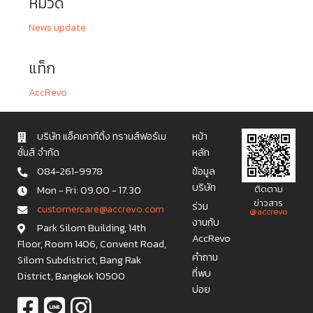
หมวด
News update
แท็ก
AccRevo
บริษัท แอ็คเคาท์ติ้ง ทรานส์ฟอร์เม
หน้า
ชั่นส์ จำกัด
หลัก
084-261-9978
ข้อมูล
บริษัท
Mon - Fri: 09.00 - 17.30
ติดตาม
ข่าวสาร
ร่วม
c u s t o m e r c a r e @ a c c r e v o . c o m
@accrevo
งานกับ
Park Silom Building, 14th
AccRevo
Floor, Room 1406, Convent Road,
คำถาม
Silom Subdistrict, Bang Rak
ที่พบ
District, Bangkok 10500
บ่อย