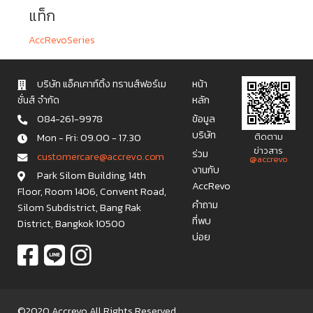
แท็ก
AccRevoSeries
บริษัท แอ็คเคาท์ติ้ง ทรานส์ฟอร์เม
หน้า
ชั่นส์ จำกัด
หลัก
084-261-9978
ข้อมูล
บริษัท
Mon - Fri: 09.00 - 17.30
ติดตาม
ข่าวสาร
ร่วม
c u s t o m e r c a r e @ a c c r e v o . c o m
@accrevo
งานกับ
Park Silom Building, 14th
AccRevo
Floor, Room 1406, Convent Road,
คำถาม
Silom Subdistrict, Bang Rak
ที่พบ
District, Bangkok 10500
บ่อย
©2020 Accrevo All Rights Reserved.