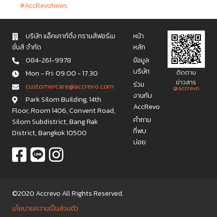
#AccRevoNews
บริษัท แอ็คเคาท์ติ้ง ทรานส์ฟอร์เม
หน้า
ชั่นส์ จำกัด
หลัก
084-261-9978
ข้อมูล
บริษัท
Mon - Fri: 09.00 - 17.30
ติดตาม
ข่าวสาร
ร่วม
c u s t o m e r c a r e @ a c c r e v o . c o m
@accrevo
งานกับ
Park Silom Building, 14th
AccRevo
Floor, Room 1406, Convent Road,
คำถาม
Silom Subdistrict, Bang Rak
ที่พบ
District, Bangkok 10500
บ่อย
©2020 Accrevo All Rights Reserved.
นโยบายความเป็นส่วนตัว