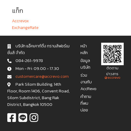
แท็ก
Accrevox
ExchangeRate
บริษัท แอ็คเคาท์ติ้ง ทรานส์ฟอร์เม
หน้า
ชั่นส์ จำกัด
หลัก
084-261-9978
ข้อมูล
บริษัท
Mon - Fri: 09.00 - 17.30
ติดตาม
ข่าวสาร
ร่วม
c u s t o m e r c a r e @ a c c r e v o . c o m
@accrevo
งานกับ
Park Silom Building, 14th
AccRevo
Floor, Room 1406, Convent Road,
คำถาม
Silom Subdistrict, Bang Rak
ที่พบ
District, Bangkok 10500
บ่อย