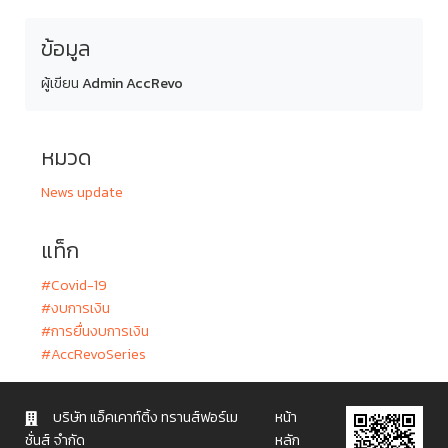
ข้อมูล
ผู้เขียน
Admin AccRevo
หมวด
News update
แท็ก
#Covid-19
#งบการเงิน
#การยื่นงบการเงิน
#AccRevoSeries
บริษัท แอ็คเคาท์ติ้ง ทรานส์ฟอร์เม
หน้า
ชั่นส์ จำกัด
หลัก