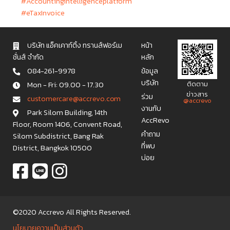
#Accountingintelligenceplatform
#eTaxInvoice
บริษัท แอ็คเคาท์ติ้ง ทรานส์ฟอร์เม
หน้า
ชั่นส์ จำกัด
หลัก
084-261-9978
ข้อมูล
บริษัท
Mon - Fri: 09.00 - 17.30
ติดตาม
ข่าวสาร
ร่วม
c u s t o m e r c a r e @ a c c r e v o . c o m
@accrevo
งานกับ
Park Silom Building, 14th
AccRevo
Floor, Room 1406, Convent Road,
คำถาม
Silom Subdistrict, Bang Rak
ที่พบ
District, Bangkok 10500
บ่อย
©2020 Accrevo All Rights Reserved.
นโยบายความเป็นส่วนตัว