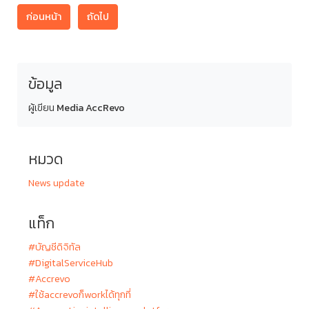
ก่อนหน้า
ถัดไป
ข้อมูล
ผู้เขียน
Media AccRevo
หมวด
News update
แท็ก
#บัญชีดิจิทัล
#DigitalServiceHub
#Accrevo
#ใช้accrevoก็workได้ทุกที่