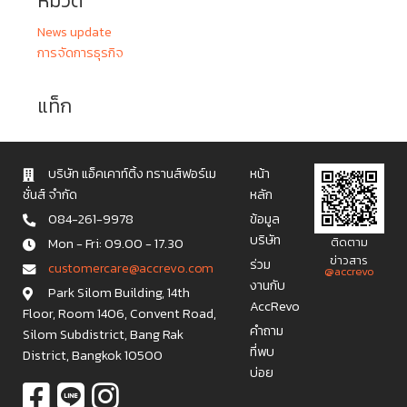
หมวด
News update
การจัดการธุรกิจ
แท็ก
บริษัท แอ็คเคาท์ติ้ง ทรานส์ฟอร์เม
หน้า
ชั่นส์ จำกัด
หลัก
084-261-9978
ข้อมูล
บริษัท
Mon - Fri: 09.00 - 17.30
ติดตาม
ข่าวสาร
ร่วม
c u s t o m e r c a r e @ a c c r e v o . c o m
@accrevo
งานกับ
Park Silom Building, 14th
AccRevo
Floor, Room 1406, Convent Road,
คำถาม
Silom Subdistrict, Bang Rak
ที่พบ
District, Bangkok 10500
บ่อย