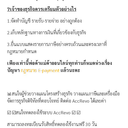
❔เจ้าของธุรกิจควรเตรียมตัวอย่างไร
1.จัดทำบัญชี รายรับ-รายจ่าย อย่างถูกต้อง
2.เก็บหลักฐานทางการเงินที่เกี่ยวข้องกับธุรกิจ
3.ยื่นแบบแสดงรายการภาษีอย่างครบถ้วนและตรงเวลาที่
กฎหมายกำหนด
เพียงเท่านี้พ่อค้าแม่ค้าออนไลน์ทุกท่านก็หมดห่วงเรื่อง
ปัญหา
กฎหมาย E-payment
แล้วนะคะ
📊สนใจผู้ช่วยวางแผนโครงสร้างธุรกิจ วางแผนภาษีและเครื่องมือ
จัดการธุรกิจดิจิทัลที่ตอบโจทย์ ติดต่อ AccRevo ได้เลยค่า
☑️ ☑️สนใจทดลองใช้ระบบ AccRevo ☑️ ☑️
สามารถลงทะเบียนรับสิทธิ์ทดลองใช้งานฟรี 30 วัน