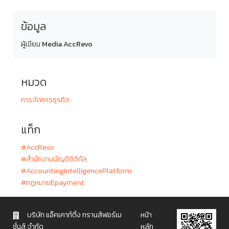
ข้อมูล
ผู้เขียน
Media AccRevo
หมวด
การจัดการธุรกิจ
แท็ก
#AccRevo
#สำนักงานบัญชีดิจิทัล
#AccountingIntelligencePlatform
#กฎหมายEpayment
บริษัท แอ็คเคาท์ติ้ง ทรานส์ฟอร์เม
หน้า
ชั่นส์ จำกัด
หลัก