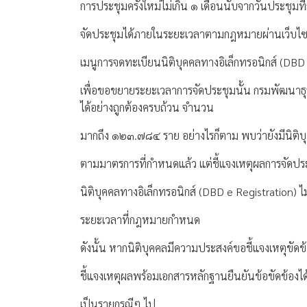
การประชุมครั้งใหม่ไม่เกิน ๑ เดือนนับจากวันประชุมที
จัดประชุมได้ภายในระยะเวลาตามกฎหมายผ่านเว็บไซ
เมนูการจดทะเบียนนิติบุคคลทางอิเล็กทรอนิกส์ (DB
เพื่อขอขยายระยะเวลาการจัดประชุมนั้น กรมพัฒนาธุรกิ
ได้อย่างถูกต้องครบถ้วน จำนวน
มากถึง ๑๒๓.๗๘๔ ราย อย่างไรก็ตาม พบว่ายังมีนิติบุ
ตามมาตรการที่กำหนดแล้ว แต่ชี้แจงเหตุผลการจั
นิติบุคคลทางอิเล็กทรอนิกส์ (DBD e Registration) ไ
ระยะเวลาที่กฎหมายกำหนด
ดังนั้น หากนิติบุคคลมีความประสงค์ขอชี้แจงเหตุขัดข
ชี้แจงเหตุผลพร้อมเอกสารหลักฐานยืนยันข้อขัดข้องได
เป็นรายกรณีๆ ไป