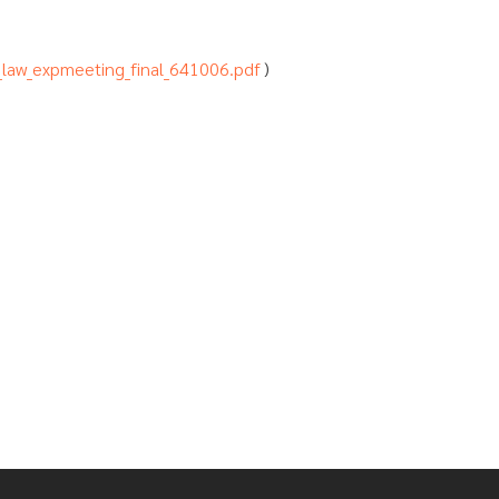
_law_expmeeting_final_641006.pdf
)