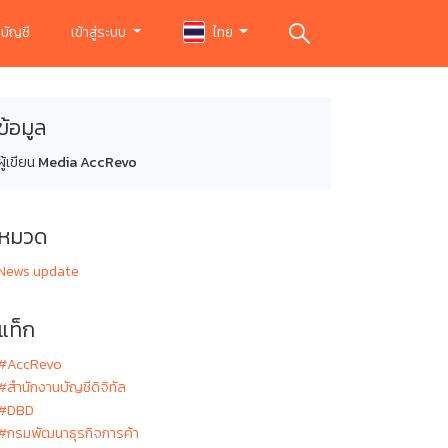
บัญชี
เข้าสู่ระบบ
ไทย
ข้อมูล
ผู้เขียน
Media AccRevo
หมวด
News update
แท็ก
#AccRevo
#สำนักงานบัญชีดิจิทัล
#DBD
#กรมพัฒนาธุรกิจการค้า