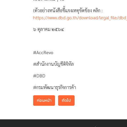
(ตัวอย่างหนังสือชี้แจงเหตุขัดข้อง คลิก :
https://www.dbd.go.th/download/legal_file/dbd
๖ ตุลาคม ๒๕๖๔
#AccRevo
#สำนักงานบัญชีดิจิทัล
#DBD
#กรมพัฒนาธุรกิจการค้า
ก่อนหน้า
ถัดไป