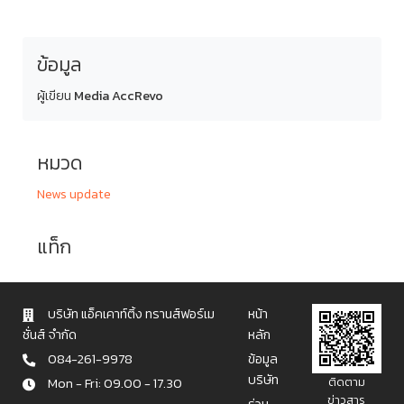
ข้อมูล
ผู้เขียน
Media AccRevo
หมวด
News update
แท็ก
บริษัท แอ็คเคาท์ติ้ง ทรานส์ฟอร์เม
หน้า
ชั่นส์ จำกัด
หลัก
084-261-9978
ข้อมูล
บริษัท
Mon - Fri: 09.00 - 17.30
ติดตาม
ข่าวสาร
ร่วม