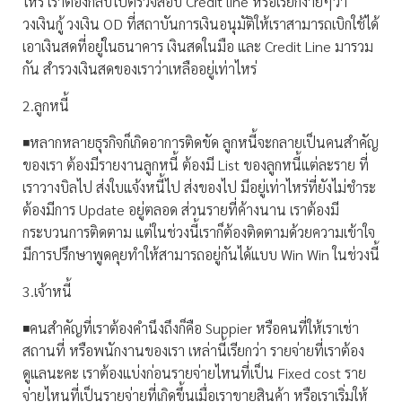
ไหร่ เราต้องกลับไปตรวจสอบ Credit line หรือเรียกง่ายๆว่า
วงเงินกู้ วงเงิน OD ที่สถาบันการเงินอนุมัติให้เราสามารถเบิกใช้ได้
เอาเงินสดที่อยู่ในธนาคาร เงินสดในมือ และ Credit Line มารวม
กัน สำรวงเงินสดของเราว่าเหลืออยู่เท่าไหร่
2.ลูกหนี้
◾️หลากหลายธุรกิจก็เกิดอาการติดขัด ลูกหนี้จะกลายเป็นคนสำคัญ
ของเรา ต้องมีรายงานลูกหนี้ ต้องมี List ของลูกหนี้แต่ละราย ที่
เราวางบิลไป ส่งใบแจ้งหนี้ไป ส่งของไป มีอยู่เท่าไหร่ที่ยังไม่ชำระ
ต้องมีการ Update อยู่ตลอด ส่วนรายที่ค้างนาน เราต้องมี
กระบวนการติดตาม แต่ในช่วงนี้เราก็ต้องติดตามด้วยความเข้าใจ
มีการปรึกษาพูดคุยทำให้สามารถอยู่กันได้แบบ Win Win ในช่วงนี้
3.เจ้าหนี้
◾️คนสำคัญที่เราต้องคำนึงถึงก็คือ Suppier หรือคนที่ให้เราเช่า
สถานที่ หรือพนักงานของเรา เหล่านี้เรียกว่า รายจ่ายที่เราต้อง
ดูแลนะคะ เราต้องแบ่งก่อนรายจ่ายไหนที่เป็น Fixed cost ราย
จ่ายไหนที่เป็นรายจ่ายที่เกิดขึ้นเมื่อเราขายสินค้า หรือเราเริ่มให้