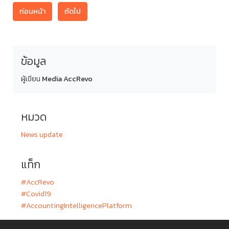
ก่อนหน้า
ถัดไป
ข้อมูล
ผู้เขียน
Media AccRevo
หมวด
News update
แท็ก
#AccRevo
#Covid19
#AccountingIntelligencePlatform