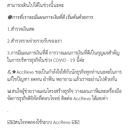
สามารถเดินไปได้ในช่วงนี้นะคะ
🟠การที่เราจะมีแผนการเงินที่ดี เริ่มต้นด้วยการ
1.สำรวจเงินสด
2.สำรวจรายจ่ายรายรับของเรา
3.การมีแผนการเงินที่ดี การวางแผนการเงินที่ดีเป็นกุญแจสำคัญ
ในการบริหารธุรกิจในช่วง COVID - 19 นี้ค่ะ
💪🔶AccRevo ขอเป็นกำลังใจให้กับนักธุรกิจทุกท่านนะคะในการ
แก้ไขปัญหา อดทน ฝ่าฟัน พยายาม แล้วเราจะผ่านไปด้วยกัน
📊สนใจผู้ช่วยวางแผนโครงสร้างธุรกิจ วางแผนภาษีและเครื่องมือ
จัดการธุรกิจดิจิทัลที่ตอบโจทย์ ติดต่อ AccRevo ได้เลยค่า
.
☑️☑️สนใจทดลองใช้ระบบ AccRevo ☑️☑️