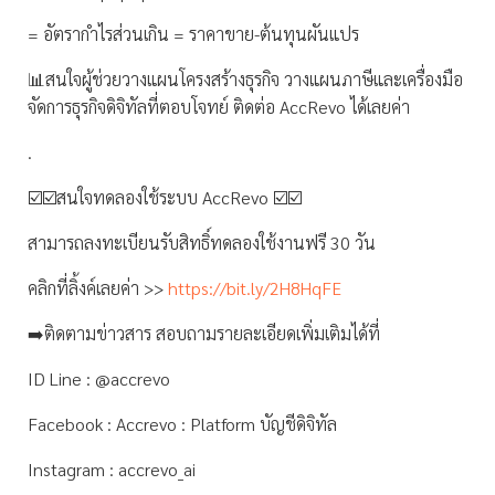
= อัตรากำไรส่วนเกิน = ราคาขาย-ต้นทุนผันแปร
📊สนใจผู้ช่วยวางแผนโครงสร้างธุรกิจ วางแผนภาษีและเครื่องมือ
จัดการธุรกิจดิจิทัลที่ตอบโจทย์ ติดต่อ AccRevo ได้เลยค่า
.
☑️☑️สนใจทดลองใช้ระบบ AccRevo ☑️☑️
สามารถลงทะเบียนรับสิทธิ์ทดลองใช้งานฟรี 30 วัน
คลิกที่ลิ้งค์เลยค่า >>
https://bit.ly/2H8HqFE
➡️ติดตามข่าวสาร สอบถามรายละเอียดเพิ่มเติมได้ที่
ID Line : @accrevo
Facebook : Accrevo : Platform บัญชีดิจิทัล
Instagram : accrevo_ai