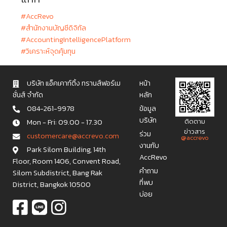
#AccRevo
#สำนักงานบัญชีดิจิทัล
#AccountingIntelligencePlatform
#วิเคราะห์จุดคุ้มทุน
บริษัท แอ็คเคาท์ติ้ง ทรานส์ฟอร์เม
หน้า
ชั่นส์ จำกัด
หลัก
084-261-9978
ข้อมูล
บริษัท
Mon - Fri: 09.00 - 17.30
ติดตาม
ข่าวสาร
ร่วม
c u s t o m e r c a r e @ a c c r e v o . c o m
@accrevo
งานกับ
Park Silom Building, 14th
AccRevo
Floor, Room 1406, Convent Road,
คำถาม
Silom Subdistrict, Bang Rak
ที่พบ
District, Bangkok 10500
บ่อย