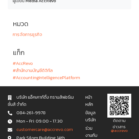
ผู้เขียน
Media AccRevo
หมวด
การจัดการธุรกิจ
แท็ก
#AccRevo
#สำนักงานบัญชีดิจิทัล
#AccountingIntelligencePlatform
บริษัท แอ็คเคาท์ติ้ง ทรานส์ฟอร์เม
หน้า
ชั่นส์ จำกัด
หลัก
084-261-9978
ข้อมูล
บริษัท
Mon - Fri: 09.00 - 17.30
ติดตาม
ข่าวสาร
ร่วม
c u s t o m e r c a r e @ a c c r e v o . c o m
@accrevo
งานกับ
Park Silom Building, 14th