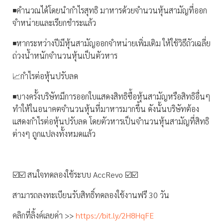
◾️คำนวณได้โดยนำกำไรสุทธิ มาหารด้วยจำนวนหุ้นสามัญที่ออก
จำหน่ายและเรียกชำระแล้ว
◾️หากระหว่างปีมีหุ้นสามัญออกจำหน่ายเพิ่มเติม ให้ใช้วิธีถัวเฉลี่ย
ถ่วงน้ำหนักจำนวนหุ้นเป็นตัวหาร
📈กำไรต่อหุ้นปรับลด
◾️บางครั้งบริษัทมีการออกใบแสดงสิทธิซื้อหุ้นสามัญหรือสิทธิอื่นๆ
ทำให้ในอนาคตจำนวนหุ้นที่มาหารมากขึ้น ดังนั้นบริษัทต้อง
แสดงกำไรต่อหุ้นปรับลด โดยตัวหารเป็นจำนวนหุ้นสามัญที่สิทธิ
ต่างๆ ถูกแปลงทั้งหมดแล้ว
☑️☑️ สนใจทดลองใช้ระบบ AccRevo ☑️☑️
สามารถลงทะเบียนรับสิทธิ์ทดลองใช้งานฟรี 30 วัน
คลิกที่ลิ้งค์เลยค่า >>
https://bit.ly/2H8HqFE